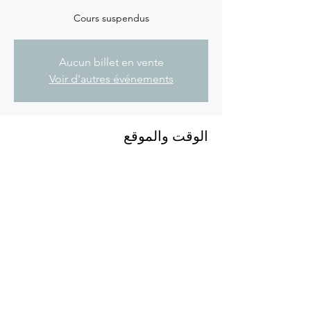
Cours suspendus
Aucun billet en vente
Voir d'autres événements
الوقت والموقع
15 فبراير 2024، 9:00 ص
Lieu à définir
شارِك هذا الحدث