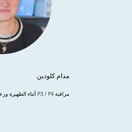
مدام كلودين
مراقبة P3 / P4 أثناء الظهيرة ورعاية الحضانة في نهاية اليوم