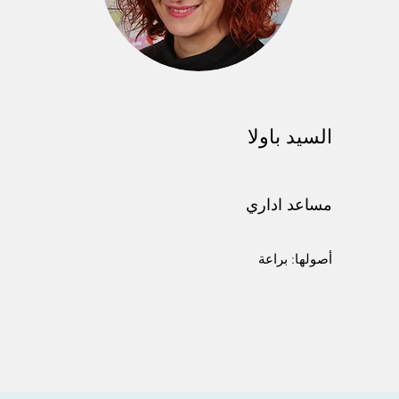
السيد باولا
ج
مساعد اداري
ر
أصولها: براعة
م